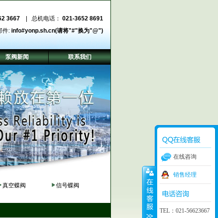
62 3667
| 总机电话：
021-3652 8691
邮件:
info#yonp.sh.cn(请将"#"换为"@")
泵阀新闻
联系我们
在线咨询
销售经理
真空蝶阀
信号蝶阀
TEL：021-56623667