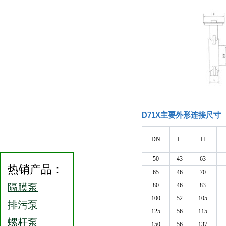
D71X主要外形连接尺寸
DN
L
Η
50
43
63
热销产品：
65
46
70
隔膜泵
80
46
83
100
52
105
排污泵
125
56
115
螺杆泵
150
56
137