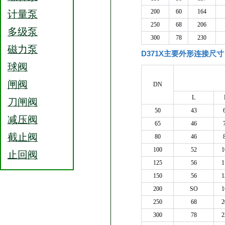
200
60
164
计量泵
250
68
206
多级泵
300
78
230
磁力泵
D371X主要外形连接尺寸
球阀
闸阀
DN
L
刀闸阀
50
43
减压阀
65
46
截止阀
80
46
100
52
1
止回阀
125
56
1
150
56
1
200
SO
1
250
68
2
300
78
2