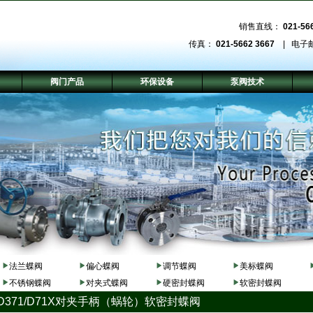
销售直线：
021-56
传真：
021-5662 3667
| 电子
阀门产品
环保设备
泵阀技术
法兰蝶阀
偏心蝶阀
调节蝶阀
美标蝶阀
不锈钢蝶阀
对夹式蝶阀
硬密封蝶阀
软密封蝶阀
D371/D71X对夹手柄（蜗轮）软密封蝶阀