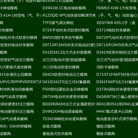
方矩形电（手）动多叶蝶阀
B035W-1节流蝶阀
（手、液、气、电）动多
超高温蝶阀
41X伸缩蝶阀
DX941W-1C电动倾斜蝶阀
FD9/6/3 41W-1方
动耐磨尘气蝶阀
6/3 41H-1轻型电（气、手）动通风蝶阀
R1ZSQ/D W气动快速切断调节阀
（手、气、电）动双偏心
蝶阀
TYFZ煤气调压阀组
XD3/7/6/9 43S-1
X对夹蝶阀
D72X手动对夹式软密封蝶阀
D371X蜗轮对夹蝶阀
2X蜗轮对夹式软密封蝶阀
BWSX消防专用信号蝶阀
D672X气动对夹式软密
1X软密封电动对夹蝶阀
D971X/F/J/H/S对夹式电动(衬胶)脱硫蝶阀
D671X/F/J/H/S对夹
蝶阀
D41/D341J法兰式全衬胶蝶阀
D342X软密封蜗轮法兰
2X软密封气动法兰蝶阀
法兰式电动(衬胶)脱硫蝶阀
法兰式气动(衬胶)脱硫蝶
B41X重锤式液控蝶阀
大口径电动软密封蝶阀
消防卡箍蝶阀
Q41X全液控止回蝶阀
D942X软密封电动法兰蝶阀
D71/371F46/F3对夹
/UPVC/RPP/PVDF/D971F电动蝶阀
D41/D341FS法兰式衬氟蝶阀
D341F46/F3法兰衬氟蝶
时供料液动切换蝶阀
F500防结露铝合金压铸蝶阀
D373H涡轮对夹硬密封
B/AB气动真空蝶阀
D973H电动对夹硬密封蝶阀
Dd3/6/973H三偏心硬
阀
3H涡轮硬密封法兰蝶阀
BDd3/6/943H法兰式金属硬密封保温蝶阀
BD41/BD541/BD94
3H电动硬密封法兰蝶阀
DV942X/H电动调速蝶阀
HH47蝶式缓冲止回阀
341W气动通风蝶阀
TD341W蜗轮传动通风蝶阀
电动圆形百叶式调节蝶阀
/6/9）63H对焊蝶阀
快装式蝶阀
螺纹式蝶阀
温蝶阀
蓄能器式快关蝶阀
翻板式蝶阀