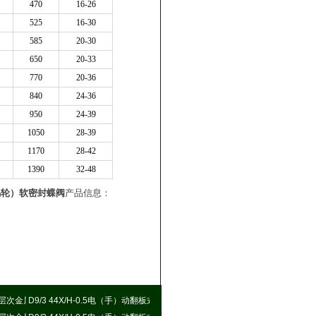
470
16-26
525
16-30
585
20-30
650
20-33
770
20-36
840
24-36
950
24-39
1050
28-39
1170
28-42
1390
32-48
（蜗轮）软密封蝶阀
产品信息：
层次金属硬密封蝶阀
D9/3 44X/H-0.5电（手）动翻板式密封蝶阀