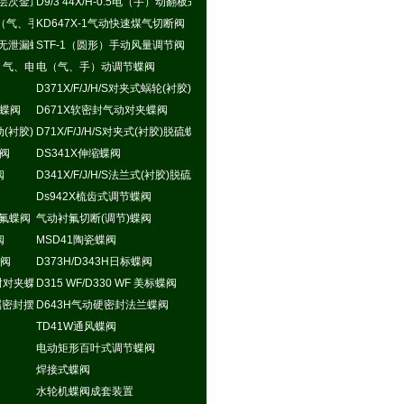
层次金属硬密封蝶阀
D9/3 44X/H-0.5电（手）动翻板式密封蝶阀
矩形电（气、手）动蝶阀
KD647X-1气动快速煤气切断阀
无泄漏蝶阀
STF-1（圆形）手动风量调节阀
手（液、气、电）动斜板尘气蝶阀
电（气、手）动调节蝶阀
D371X/F/J/H/S对夹式蜗轮(衬胶)脱硫蝶阀
封蝶阀
D671X软密封气动对夹蝶阀
式气动(衬胶)脱硫蝶阀
D71X/F/J/H/S对夹式(衬胶)脱硫蝶阀
蝶阀
DS341X伸缩蝶阀
阀
D341X/F/J/H/S法兰式(衬胶)脱硫蝶阀
Ds942X梳齿式调节蝶阀
式衬氟蝶阀
气动衬氟切断(调节)蝶阀
阀
MSD41陶瓷蝶阀
蝶阀
D373H/D343H日标蝶阀
密封对夹蝶阀
D315 WF/D330 WF 美标蝶阀
1金属密封摆动蝶阀
D643H气动硬密封法兰蝶阀
TD41W通风蝶阀
电动矩形百叶式调节蝶阀
焊接式蝶阀
水轮机蝶阀成套装置