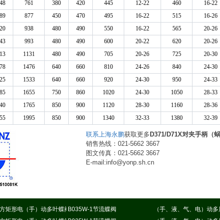
48
761
380
420
445
12-22
460
16-22
89
877
450
470
495
16-22
515
16-26
20
938
480
490
550
16-22
565
20-26
43
993
480
490
600
20-22
620
20-26
13
1131
480
490
705
20-26
725
20-30
78
1476
640
660
810
24-26
840
24-30
25
1533
640
660
920
24-30
950
24-33
85
1655
750
860
1020
24-30
1050
28-33
40
1765
850
900
1120
28-30
1160
28-36
55
1995
850
900
1340
32-33
1380
32-39
联系上海永鹏
获取更多
D371/D71X对夹手柄
销售热线：021-5662 3667
图文传真：021-5662 3667
E-mail:info@yonp.sh.cn
方矩形电（手）动多叶蝶阀
B035W-1节流蝶阀
（手、液、气、电）动多