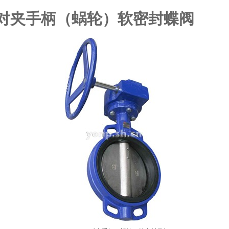
71X对夹手柄（蜗轮）软密封蝶阀