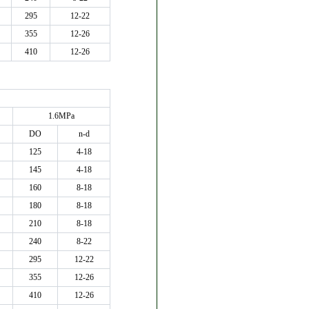
295
12-22
355
12-26
410
12-26
1.6MPa
DO
n-d
125
4-18
145
4-18
160
8-18
180
8-18
210
8-18
240
8-22
295
12-22
355
12-26
410
12-26