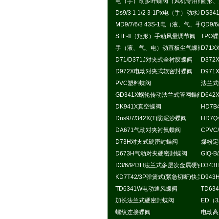
电（手）动多叶蝶阀（风机专用阀）
圆形、
Ds9/3 1 1/2 3-1Px电（手）动水冷式
DS3
MD9/7/6/3 43S-1电（液、气、手）
QD9/
STF-Ⅱ（矩形）手动风量调节阀
TPO
手（液、气、电）动直板尘气蝶阀
D71
D71/D371J对夹式全衬胶蝶阀
D37
D972X电动对夹式软密封蝶阀
D97
PVC塑料蝶阀
法兰式
GD341X蜗轮传动法兰式管网蝶阀
D64
DK941X真空蝶阀
HD7
Dns9/7/342X(T)防泥沙蝶阀
HD7
DA671气动对夹衬氟蝶阀
CPVC
D73H对夹式硬密封蝶阀
煤粉定
D673H气动对夹硬密封蝶阀
GIQ-
D3/6/943H法兰式多层次金属硬密封蝶
D34
KD7T42/3P弹簧式(紧急切断)快关蝶阀
D94
TD6341W电动通风蝶阀
TD6
加长法兰式硬密封蝶阀
ED（3
螺纹连接蝶阀
电动高