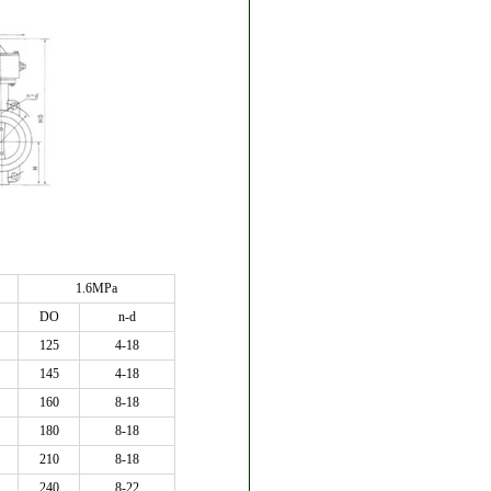
1.6MPa
DO
n-d
125
4-18
145
4-18
160
8-18
180
8-18
210
8-18
240
8-22