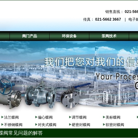
销售直线：
021-56
传真：
021-5662 3667
| 电子
阀门产品
环保设备
泵阀技术
法兰蝶阀
偏心蝶阀
调节蝶阀
美标蝶阀
不锈钢蝶阀
对夹式蝶阀
硬密封蝶阀
软密封蝶阀
 蝶阀常见问题的解答