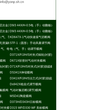
:info@yonp.sh.cn
层次金属硬密封蝶阀
D9/3 44X/H-0.5电（手）动翻板式密封蝶阀
层次金属硬密封蝶阀
D9/3 44X/H-0.5电（手）动翻板式密封蝶阀
矩形电（气、手）动蝶阀
KD647X-1气动快速煤气切断阀
无泄漏蝶阀
STF-1（圆形）手动风量调节阀
手（液、气、电）动斜板尘气蝶阀
电（气、手）动调节蝶阀
D371X/F/J/H/S对夹式蜗轮(衬胶)脱硫蝶阀
封蝶阀
D671X软密封气动对夹蝶阀
式气动(衬胶)脱硫蝶阀
D71X/F/J/H/S对夹式(衬胶)脱硫蝶阀
蝶阀
DS341X伸缩蝶阀
阀
D341X/F/J/H/S法兰式(衬胶)脱硫蝶阀
Ds942X梳齿式调节蝶阀
式衬氟蝶阀
气动衬氟切断(调节)蝶阀
阀
MSD41陶瓷蝶阀
蝶阀
D373H/D343H日标蝶阀
密封对夹蝶阀
D315 WF/D330 WF 美标蝶阀