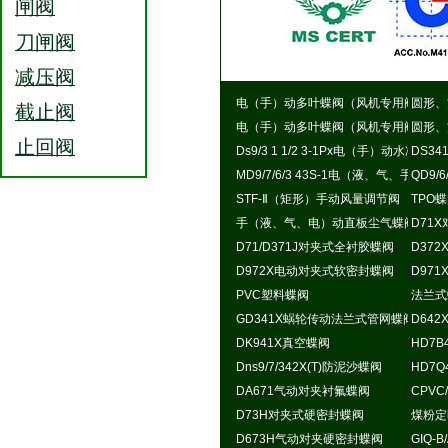
闸阀
刀闸阀
减压阀
电（手）动多叶蝶阀（风机专用阀）
圆形、
截止阀
电（手）动多叶蝶阀（风机专用阀）
圆形、
止回阀
Ds9/3 1 1/2 3-1Px电（手）动水冷式
DS3
MD9/7/6/3 43S-1电（液、气、手）
QD9/
STF-Ⅱ（矩形）手动风量调节阀
TPO
手（液、气、电）动直板尘气蝶阀
D71
D71/D371J对夹式全衬胶蝶阀
D37
D972X电动对夹式软密封蝶阀
D97
PVC塑料蝶阀
法兰式
GD341X蜗轮传动法兰式管网蝶阀
D64
DK941X真空蝶阀
HD7
Dns9/7/342X(T)防泥沙蝶阀
HD7
DA671气动对夹衬氟蝶阀
CPVC
D73H对夹式硬密封蝶阀
煤粉定
D673H气动对夹硬密封蝶阀
GIQ-