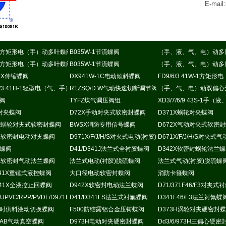
E-mail
方矩形电（手）动多叶蝶阀
B035W-1节流蝶阀
（手、液、气、电）动多
方矩形电（手）动多叶蝶阀
B035W-1节流蝶阀
（手、液、气、电）动多
超高温蝶阀
41X伸缩蝶阀
DX941W-1C电动倾斜蝶阀
FD9/6/3 41W-1方
动耐磨尘气蝶阀
6/3 41H-1轻型电（气、手）动通风蝶阀
R1ZSQ/D W气动快速切断调节阀
（手、气、电）动双偏心
蝶阀
TYFZ煤气调压阀组
XD3/7/6/9 43S-1
X对夹蝶阀
D72X手动对夹式软密封蝶阀
D371X蜗轮对夹蝶阀
2X蜗轮对夹式软密封蝶阀
BWSX消防专用信号蝶阀
D672X气动对夹式软密
1X软密封电动对夹蝶阀
D971X/F/J/H/S对夹式电动(衬胶)脱硫蝶阀
D671X/F/J/H/S对夹
蝶阀
D41/D341J法兰式全衬胶蝶阀
D342X软密封蜗轮法兰
2X软密封气动法兰蝶阀
法兰式电动(衬胶)脱硫蝶阀
法兰式气动(衬胶)脱硫蝶
B41X重锤式液控蝶阀
大口径电动软密封蝶阀
消防卡箍蝶阀
Q41X全液控止回蝶阀
D942X软密封电动法兰蝶阀
D71/371F46/F3对夹
/UPVC/RPP/PVDF/D971F电动蝶阀
D41/D341FS法兰式衬氟蝶阀
D341F46/F3法兰衬氟蝶
时供料液动切换蝶阀
F500防结露铝合金压铸蝶阀
D373H涡轮对夹硬密封
B/AB气动真空蝶阀
D973H电动对夹硬密封蝶阀
Dd3/6/973H三偏心硬