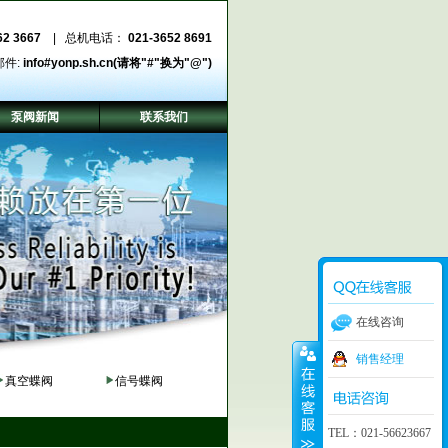
62 3667
| 总机电话：
021-3652 8691
邮件:
info#yonp.sh.cn(请将"#"换为"@")
泵阀新闻
联系我们
在线咨询
销售经理
真空蝶阀
信号蝶阀
TEL：021-56623667