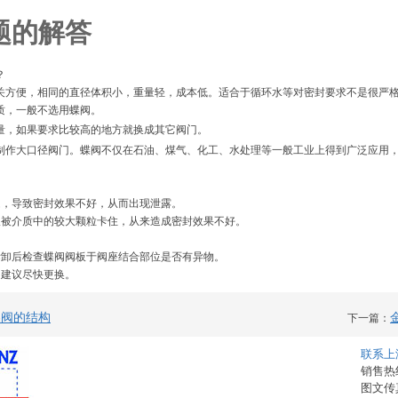
题的解答
？
便，相同的直径体积小，重量轻，成本低。适合于循环水等对密封要求不是很严格
质，一般不选用蝶阀。
量，如果要求比较高的地方就换成其它阀门。
大口径阀门。蝶阀不仅在石油、煤气、化工、水处理等一般工业上得到广泛应用，
，导致密封效果不好，从而出现泄露。
被介质中的较大颗粒卡住，从来造成密封效果不好。
卸后检查蝶阀阀板于阀座结合部位是否有异物。
建议尽快更换。
蝶阀的结构
下一篇：
联系上
销售热线：
图文传真：