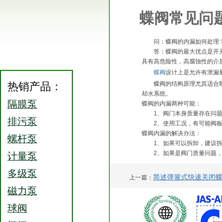
蝶阀常见问
问：蝶阀的内漏如何处理
答：蝶阀的最大优点是开关方
具有高危险性，高腐蚀性的介
蝶阀
设计上是允许有泄漏
热销产品：
蝶阀的结构原理尤其适合制作
却水系统。
隔膜泵
蝶阀的内漏两种可能：
1、阀门本身质量存在问题
排污泵
2、使用工况，有可能阀板
蝶阀内漏的解决办法：
螺杆泵
1、如果可以拆卸，建议拆
2、如果是阀门质量问题，
计量泵
多级泵
简述弹簧式快速关闭
上一篇：
磁力泵
球阀