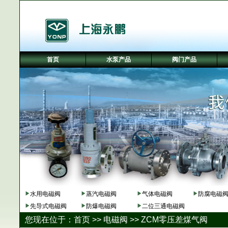
首页
水泵产品
阀门产品
水用电磁阀
蒸汽电磁阀
气体电磁阀
防腐电磁
先导式电磁阀
防爆电磁阀
二位三通电磁阀
您现在位于：
首页
>>
电磁阀
>>
ZCM零压差煤气阀