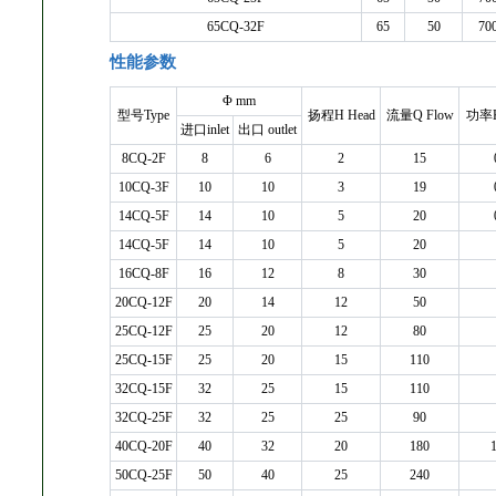
65CQ-32F
65
50
70
性能参数
Φ mm
型号Type
扬程H Head
流量Q Flow
功率K
进口inlet
出口 outlet
8CQ-2F
8
6
2
15
10CQ-3F
10
10
3
19
14CQ-5F
14
10
5
20
14CQ-5F
14
10
5
20
16CQ-8F
16
12
8
30
20CQ-12F
20
14
12
50
25CQ-12F
25
20
12
80
25CQ-15F
25
20
15
110
32CQ-15F
32
25
15
110
32CQ-25F
32
25
25
90
40CQ-20F
40
32
20
180
1
50CQ-25F
50
40
25
240