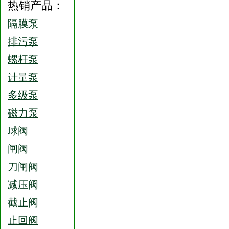
热销产品：
隔膜泵
排污泵
螺杆泵
计量泵
多级泵
磁力泵
球阀
闸阀
刀闸阀
减压阀
截止阀
止回阀